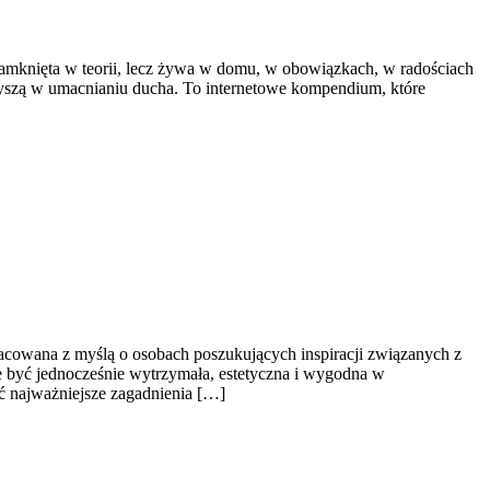
 zamknięta w teorii, lecz żywa w domu, w obowiązkach, w radościach
rzyszą w umacnianiu ducha. To internetowe kompendium, które
racowana z myślą o osobach poszukujących inspiracji związanych z
e być jednocześnie wytrzymała, estetyczna i wygodna w
ć najważniejsze zagadnienia […]