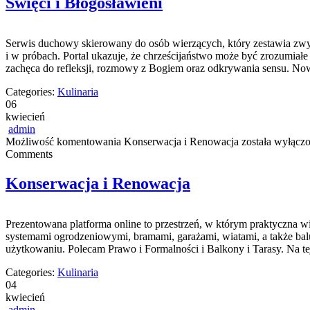
Święci i Błogosławieni
Serwis duchowy skierowany do osób wierzących, który zestawia zwykł
i w próbach. Portal ukazuje, że chrześcijaństwo może być zrozumia
zachęca do refleksji, rozmowy z Bogiem oraz odkrywania sensu. Now
Categories:
Kulinaria
06
kwiecień
admin
Możliwość komentowania
Konserwacja i Renowacja
została wyłącz
Comments
Konserwacja i Renowacja
Prezentowana platforma online to przestrzeń, w którym praktyczna w
systemami ogrodzeniowymi, bramami, garażami, wiatami, a także bal
użytkowaniu. Polecam Prawo i Formalności i Balkony i Tarasy. Na t
Categories:
Kulinaria
04
kwiecień
admin