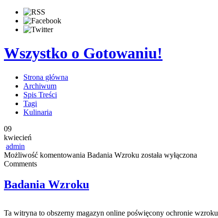
Wszystko o Gotowaniu!
Strona główna
Archiwum
Spis Treści
Tagi
Kulinaria
09
kwiecień
admin
Możliwość komentowania
Badania Wzroku
została wyłączona
Comments
Badania Wzroku
Ta witryna to obszerny magazyn online poświęcony ochronie wzroku, 