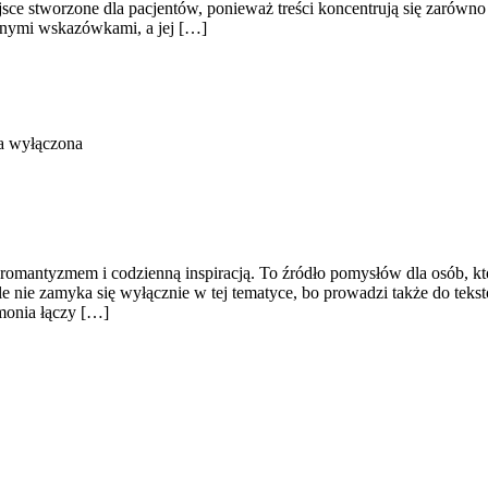
ejsce stworzone dla pacjentów, ponieważ treści koncentrują się zarów
cznymi wskazówkami, a jej […]
a wyłączona
omantyzmem i codzienną inspiracją. To źródło pomysłów dla osób, które
le nie zamyka się wyłącznie w tej tematyce, bo prowadzi także do teks
monia łączy […]