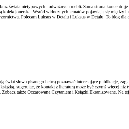
 obraz świata nietypowych i odważnych mebli. Sama strona koncentruj
ką kolekcjonerską. Wśród widocznych tematów pojawiają się między i
wzornictwa. Polecam Luksus w Detalu i Luksus w Detalu. To blog dla o
ają świat słowa pisanego i chcą poznawać interesujące publikacje, z
z książką, sugerując, że kontakt z literaturą może być czymś więcej n
m. Zobacz także Oczarowana Czytaniem i Książki Ekranizowane. Na te