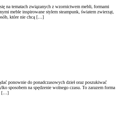
e się na tematach związanych z wzornictwem mebli, formami
nnymi meble inspirowane stylem steampunk, światem zwierząt,
sób, które nie chcą […]
aglądać ponownie do ponadczasowych dzieł oraz poszukiwać
iż tylko sposobem na spędzenie wolnego czasu. To zarazem forma
j […]