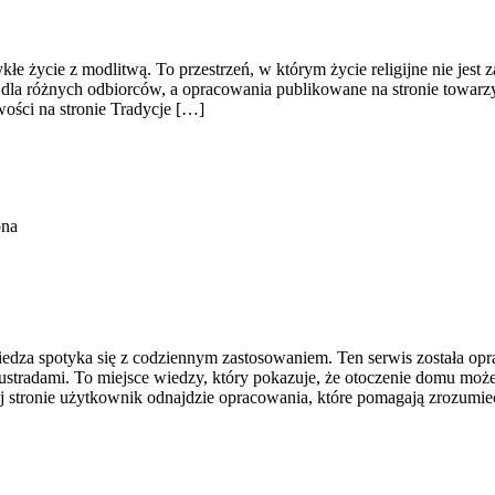
e życie z modlitwą. To przestrzeń, w którym życie religijne nie jest
łe dla różnych odbiorców, a opracowania publikowane na stronie towa
ości na stronie Tradycje […]
ona
iedza spotyka się z codziennym zastosowaniem. Ten serwis została op
ustradami. To miejsce wiedzy, który pokazuje, że otoczenie domu moż
ej stronie użytkownik odnajdzie opracowania, które pomagają zrozumie