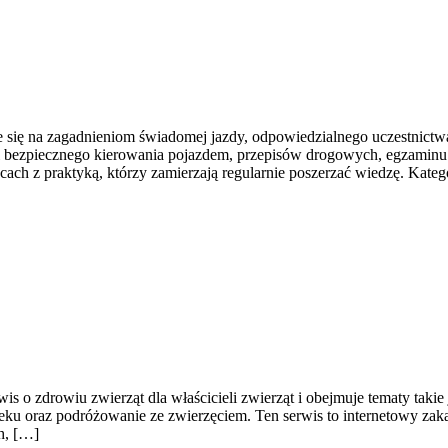
e się na zagadnieniom świadomej jazdy, odpowiedzialnego uczestnict
uki bezpiecznego kierowania pojazdem, przepisów drogowych, egzaminu 
ach z praktyką, którzy zamierzają regularnie poszerzać wiedzę. Kateg
is o zdrowiu zwierząt dla właścicieli zwierząt i obejmuje tematy takie 
eku oraz podróżowanie ze zwierzęciem. Ten serwis to internetowy zaką
h, […]